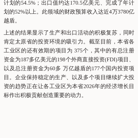
计划的
54.5%
；出口值约达
170.5
亿美元、完成了年计
划的
52%
以上。此领域的财政预算收入达近
4
万
378
0
亿
越盾。
上述的结果显示了生产和出口活动的积极复苏，同时
肯定太原省的投资环境的吸引力。截至目前，本省各
工业区的还有效期的项目为
375个，其中的有总注册
资金为
187
多亿美元的
198
个外商直接投资
(
FDI
)项目、
以及总注册资金为
60多
万亿越盾的
177
个国内投资项
目。企业保持稳定的生产、以及多个项目继续扩大投
资的趋势正在让各工业区为本省
2026
年的经济增长目
标作出积极贡献创造重要的动力。