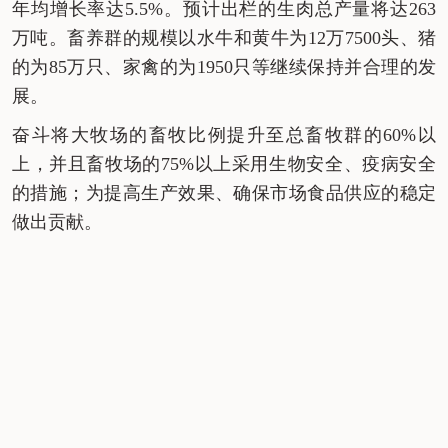
年均增长率达
5.5%
。预计出栏的生肉总产量将达
263
万吨。畜养群的规模以水牛和黄牛为
12
万
7500
头、猪
的为
85
万
只、家禽的为
1950
只等继续保持并合理的发
展。
奋斗将大牧场的畜牧比例提升至总畜牧群的
60%
以
上，并且畜牧场的
75%
以上采用生物安全、疫病安全
的措施；为提高生产效果、确保市场食品供应的稳定
做出贡献。